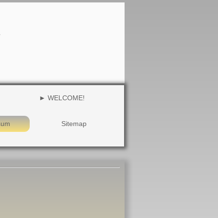
r
► WELCOME!
sum
Sitemap