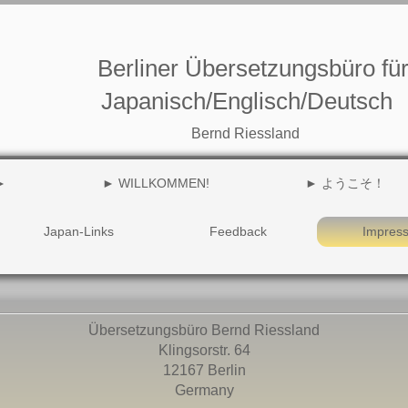
Berliner Übersetzungsbüro fü
J
apanisch/Englisch/Deutsch
Bernd Riessland
►
► WILLKOMMEN!
► ようこそ！
Japan-Links
Feedback
Impres
Übersetzungsbüro Bernd Riessland
Klingsorstr. 64
12167 Berlin
Germany