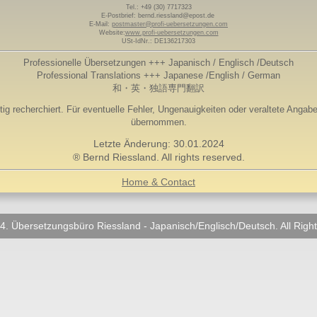
Tel.: +49 (30) 7717323
E-Postbrief: bernd.riessland@epost.de
E-Mail:
postmaster@profi-uebersetzungen.com
Website:
www.profi-uebersetzungen.com
USt-IdNr.: DE136217303
Professionelle Übersetzungen
+++ Japanisch / Englisch /Deutsch
Professional Translations +++ Japanese /English / German
和・英・独語専門翻訳
ltig recherchiert. Für eventuelle Fehler, Ungenauigkeiten oder veraltete Anga
übernommen.
Letzte Änderung: 30.01.2024
® Bernd Riessland. All rights reserved.
Home & Contact
. Übersetzungsbüro Riessland - Japanisch/Englisch/Deutsch. All Righ